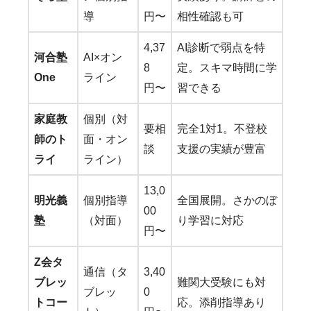
導
円〜
相性確認も可
4,37
AI診断で弱点を特
河合塾
AI×オン
8
定。スキマ時間に学
One
ライン
円〜
習できる
家庭教
個別（対
要相
完全1対1。不登校
師のト
面・オン
談
支援の実績が豊富
ライ
ライン）
13,0
明光義
個別指導
全国展開。さかのぼ
00
塾
（対面）
り学習に対応
円〜
Z会タ
通信（タ
3,40
ブレッ
難関大受験にも対
ブレッ
0
トコー
応。添削指導あり