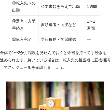
③転入先への
必要書類を揃えて出願
1週間
出願
④選考・入学
1〜2
書類選考・面接など
手続き
週間
⑤転入完了
学籍移動・学習開始
—
全体で1〜2か月程度を見込んでおくと余裕を持って手続きを
進められます。急いでいる場合は、転入先の担当者に直接相談
してスケジュールを確認しましょう。