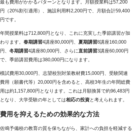
最も費用がかかるパターンとなります。月額授業料は57,200
円（20%割引適用）、施設利用料2,200円で、月額合計59,400
円です。
年間授業料は712,800円となり、これに充実した季節講習が加
わります。
春期講習
4講座80,000円、
夏期講習
8講座160,000
円、
冬期講習
4講座80,000円、さらに
直前講習
3講座60,000円
で、季節講習費用は380,000円になります。
模試費用30,000円、志望校別対策教材費15,000円、受験関連
費用（願書代等）20,000円を含めると、高校3年生の年間総費
用は約1,157,800円となります。これは月額換算で約96,483円
となり、大学受験の年としては
相応の投資
と考えられます。
費用を抑えるための効果的な方法
佐鳴予備校の教育の質を保ちながら、家計への負担を軽減する