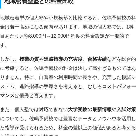
地域密着型塾との料金比較
地域密着型の個人塾や小規模塾と比較すると、佐鳴予備校の料
金は若干高めになる傾向があります。地域の個人塾では、1科
目あたり月額8,000円～12,000円程度の料金設定が一般的で
す。
しかし、
授業の質
や
進路指導の充実度
、
合格実績
などを総合的
に考慮すると、佐鳴予備校の料金は決して高すぎるものではあ
りません。特に、自習室の利用時間の長さや、充実した模試シ
ステム、進路指導の手厚さを考えると、むしろ
コストパフォー
マンス
は優秀と言えます。
また、個人塾では対応できない
大学受験の最新情報
や
入試対策
についても、佐鳴予備校では豊富なデータとノウハウを活用し
た指導が受けられるため、料金の差以上の価値があると考える