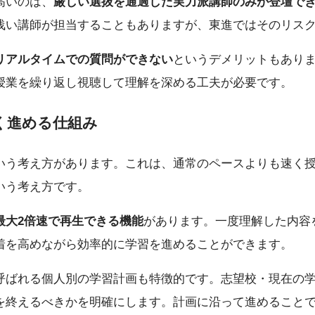
高いのは、
厳しい選抜を通過した実力派講師のみが登壇で
浅い講師が担当することもありますが、東進ではそのリス
リアルタイムでの質問ができない
というデメリットもあり
授業を繰り返し視聴して理解を深める工夫が必要です。
く進める仕組み
いう考え方があります。これは、通常のペースよりも速く
いう考え方です。
最大2倍速で再生できる機能
があります。一度理解した内容
着を高めながら効率的に学習を進めることができます。
呼ばれる個人別の学習計画も特徴的です。志望校・現在の
を終えるべきかを明確にします。計画に沿って進めること