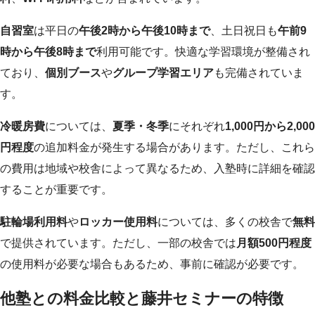
自習室
は平日の
午後2時から午後10時まで
、土日祝日も
午前9
時から午後8時まで
利用可能です。快適な学習環境が整備され
ており、
個別ブース
や
グループ学習エリア
も完備されていま
す。
冷暖房費
については、
夏季・冬季
にそれぞれ
1,000円から2,000
円程度
の追加料金が発生する場合があります。ただし、これら
の費用は地域や校舎によって異なるため、入塾時に詳細を確認
することが重要です。
駐輪場利用料
や
ロッカー使用料
については、多くの校舎で
無料
で提供されています。ただし、一部の校舎では
月額500円程度
の使用料が必要な場合もあるため、事前に確認が必要です。
他塾との料金比較と藤井セミナーの特徴