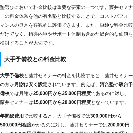
塾選びにおいて料金比較は重要な要素の一つです。藤井セミナ
ーの料金体系を他の有名塾と比較することで、コストパフォー
マンスの良さを客観的に評価できます。また、単純な料金比較
だけでなく、指導内容やサポート体制も含めた総合的な価値を
検討することが大切です。
大手予備校との料金比較
大手予備校
と藤井セミナーの料金を比較すると、藤井セミナー
の方が
月謝は安く設定
されています。例えば、
河合塾
や
駿台予
備校
では月謝が
25,000円から35,000円程度
であるのに対し、
藤井セミナーは
15,000円から28,000円程度
となっています。
年間総費用
で比較すると、大手予備校では
300,000円から
500,000円程度
かかるのに対し、藤井セミナーでは
200,000円