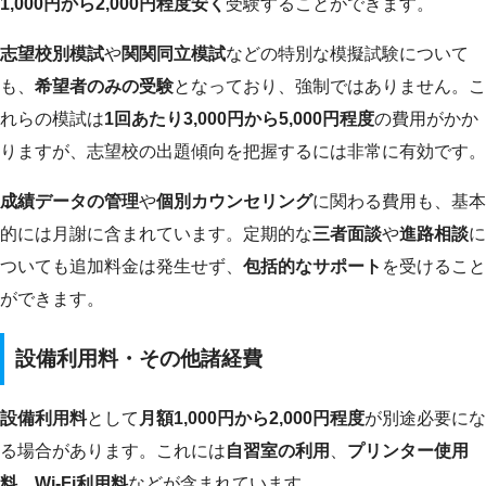
1,000円から2,000円程度安く
受験することができます。
志望校別模試
や
関関同立模試
などの特別な模擬試験について
も、
希望者のみの受験
となっており、強制ではありません。こ
れらの模試は
1回あたり3,000円から5,000円程度
の費用がかか
りますが、志望校の出題傾向を把握するには非常に有効です。
成績データの管理
や
個別カウンセリング
に関わる費用も、基本
的には月謝に含まれています。定期的な
三者面談
や
進路相談
に
ついても追加料金は発生せず、
包括的なサポート
を受けること
ができます。
設備利用料・その他諸経費
設備利用料
として
月額1,000円から2,000円程度
が別途必要にな
る場合があります。これには
自習室の利用
、
プリンター使用
料
、
Wi-Fi利用料
などが含まれています。