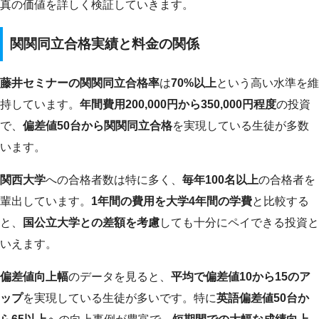
真の価値を詳しく検証していきます。
関関同立合格実績と料金の関係
藤井セミナーの関関同立合格率
は
70%以上
という高い水準を維
持しています。
年間費用200,000円から350,000円程度
の投資
で、
偏差値50台から関関同立合格
を実現している生徒が多数
います。
関西大学
への合格者数は特に多く、
毎年100名以上
の合格者を
輩出しています。
1年間の費用を大学4年間の学費
と比較する
と、
国公立大学との差額を考慮
しても十分にペイできる投資と
いえます。
偏差値向上幅
のデータを見ると、
平均で偏差値10から15のア
ップ
を実現している生徒が多いです。特に
英語偏差値50台か