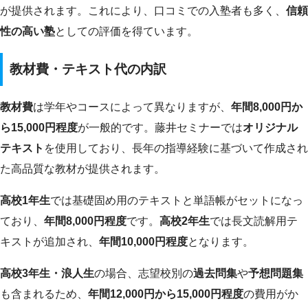
が提供されます。これにより、口コミでの入塾者も多く、
信頼
性の高い塾
としての評価を得ています。
教材費・テキスト代の内訳
教材費
は学年やコースによって異なりますが、
年間8,000円か
ら15,000円程度
が一般的です。藤井セミナーでは
オリジナル
テキスト
を使用しており、長年の指導経験に基づいて作成され
た高品質な教材が提供されます。
高校1年生
では基礎固め用のテキストと単語帳がセットになっ
ており、
年間8,000円程度
です。
高校2年生
では長文読解用テ
キストが追加され、
年間10,000円程度
となります。
高校3年生・浪人生
の場合、志望校別の
過去問集
や
予想問題集
も含まれるため、
年間12,000円から15,000円程度
の費用がか