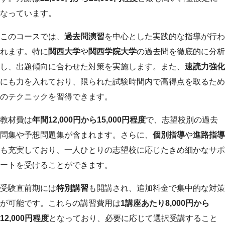
なっています。
このコースでは、
過去問演習
を中心とした実践的な指導が行わ
れます。特に
関西大学
や
関西学院大学
の過去問を徹底的に分析
し、出題傾向に合わせた対策を実施します。また、
速読力強化
にも力を入れており、限られた試験時間内で高得点を取るため
のテクニックを習得できます。
教材費は
年間12,000円から15,000円程度
で、志望校別の過去
問集や予想問題集が含まれます。さらに、
個別指導
や
進路指導
も充実しており、一人ひとりの志望校に応じたきめ細かなサポ
ートを受けることができます。
受験直前期には
特別講習
も開講され、追加料金で集中的な対策
が可能です。これらの講習費用は
1講座あたり8,000円から
12,000円程度
となっており、必要に応じて選択受講すること