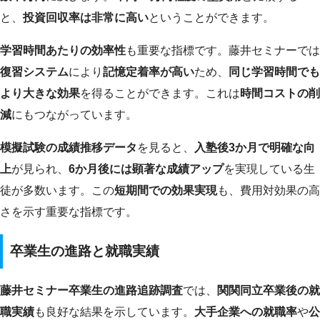
と、
投資回収率は非常に高い
ということができます。
学習時間あたりの効率性
も重要な指標です。藤井セミナーでは
復習システム
により
記憶定着率が高い
ため、
同じ学習時間でも
より大きな効果
を得ることができます。これは
時間コストの削
減
にもつながっています。
模擬試験の成績推移データ
を見ると、
入塾後3か月で明確な向
上
が見られ、
6か月後には顕著な成績アップ
を実現している生
徒が多数います。この
短期間での効果実現
も、費用対効果の高
さを示す重要な指標です。
卒業生の進路と就職実績
藤井セミナー卒業生の進路追跡調査
では、
関関同立卒業後の就
職実績
も良好な結果を示しています。
大手企業への就職率
や
公