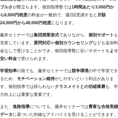
ブルさ
が際立ちます。個別指導塾では
1時間あたり3,000円か
ら6,000円程度
の料金が一般的で、週2回受講すると
月額
24,000円から48,000円程度
になります。
藤井セミナーでは
集団授業形式
でありながら、
個別サポート
も
充実しています。
質問対応
や
個別カウンセリング
なども追加料
金なしで受けることができ、個別指導塾に近いサポートを
より
安い料金
で受けられます。
学習効率
の面でも、藤井セミナーでは
競争環境
の中で学習でき
るため、
モチベーション維持
がしやすいという利点がありま
す。個別指導では得られない
クラスメイトとの切磋琢磨
も、学
力向上には重要な要素です。
また、
進路指導
についても、藤井セミナーでは
豊富な合格実績
データ
に基づいた的確なアドバイスを受けることができます。