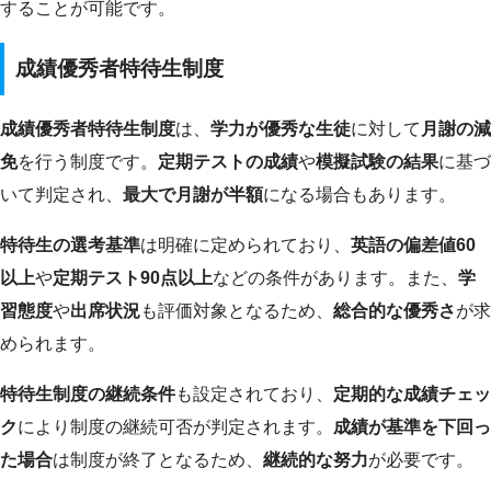
することが可能です。
成績優秀者特待生制度
成績優秀者特待生制度
は、
学力が優秀な生徒
に対して
月謝の減
免
を行う制度です。
定期テストの成績
や
模擬試験の結果
に基づ
いて判定され、
最大で月謝が半額
になる場合もあります。
特待生の選考基準
は明確に定められており、
英語の偏差値60
以上
や
定期テスト90点以上
などの条件があります。また、
学
習態度
や
出席状況
も評価対象となるため、
総合的な優秀さ
が求
められます。
特待生制度の継続条件
も設定されており、
定期的な成績チェッ
ク
により制度の継続可否が判定されます。
成績が基準を下回っ
た場合
は制度が終了となるため、
継続的な努力
が必要です。