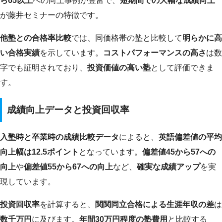
ら65以上
への向上事例が豊富で、
短期間での大幅な成績向上
が藤井セミナーの特徴です。
他塾との合格率比較
では、同価格帯の塾と比較して
明らかに高
い合格実績
を示しています。
コストパフォーマンスの高さ
は数
字でも証明されており、
投資価値の高い塾
として評価できま
す。
成績向上データと投資回収率
入塾時と卒業時の成績比較データ
によると、
英語偏差値の平均
向上幅は12.5ポイント
となっています。
偏差値45から57への
向上
や
偏差値55から67への向上
など、
確実な成績アップ
を実
現しています。
投資回収率
を計算すると、
関関同立合格による生涯年収の差
は
数千万円
に及びます。
年間30万円程度の塾費用
と比較する