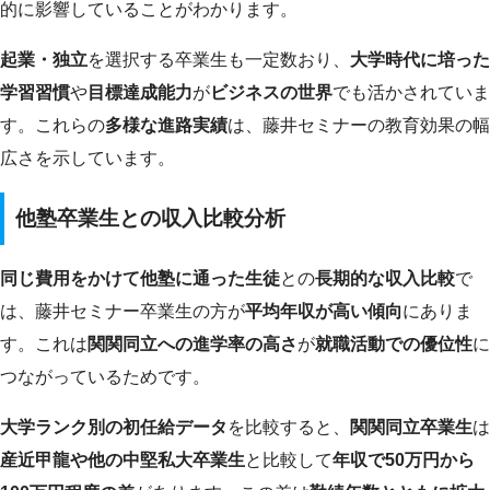
的に影響していることがわかります。
起業・独立
を選択する卒業生も一定数おり、
大学時代に培った
学習習慣
や
目標達成能力
が
ビジネスの世界
でも活かされていま
す。これらの
多様な進路実績
は、藤井セミナーの教育効果の幅
広さを示しています。
他塾卒業生との収入比較分析
同じ費用をかけて他塾に通った生徒
との
長期的な収入比較
で
は、藤井セミナー卒業生の方が
平均年収が高い傾向
にありま
す。これは
関関同立への進学率の高さ
が
就職活動での優位性
に
つながっているためです。
大学ランク別の初任給データ
を比較すると、
関関同立卒業生
は
産近甲龍や他の中堅私大卒業生
と比較して
年収で50万円から