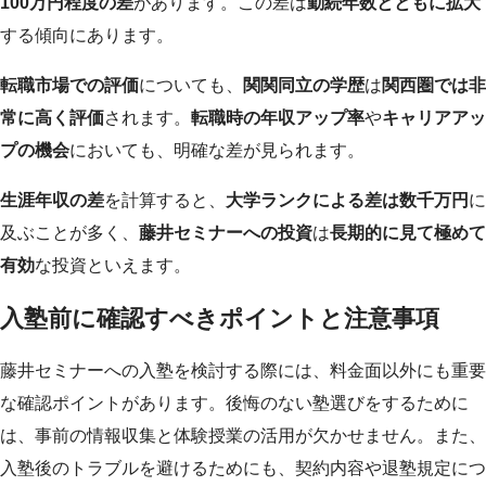
100万円程度の差
があります。この差は
勤続年数とともに拡大
する傾向にあります。
転職市場での評価
についても、
関関同立の学歴
は
関西圏では非
常に高く評価
されます。
転職時の年収アップ率
や
キャリアアッ
プの機会
においても、明確な差が見られます。
生涯年収の差
を計算すると、
大学ランクによる差は数千万円
に
及ぶことが多く、
藤井セミナーへの投資
は
長期的に見て極めて
有効
な投資といえます。
入塾前に確認すべきポイントと注意事項
藤井セミナーへの入塾を検討する際には、料金面以外にも重要
な確認ポイントがあります。後悔のない塾選びをするために
は、事前の情報収集と体験授業の活用が欠かせません。また、
入塾後のトラブルを避けるためにも、契約内容や退塾規定につ