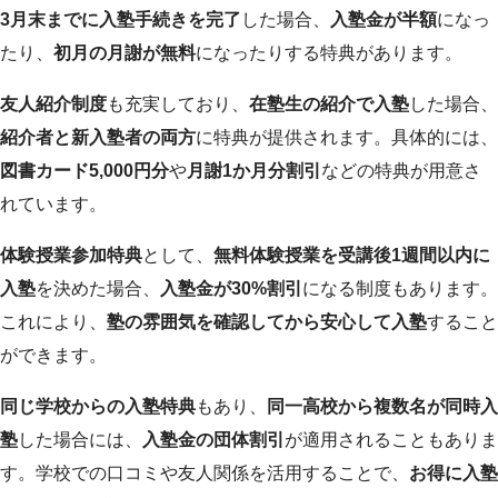
3月末までに入塾手続きを完了
した場合、
入塾金が半額
になっ
たり、
初月の月謝が無料
になったりする特典があります。
友人紹介制度
も充実しており、
在塾生の紹介で入塾
した場合、
紹介者と新入塾者の両方
に特典が提供されます。具体的には、
図書カード5,000円分
や
月謝1か月分割引
などの特典が用意さ
れています。
体験授業参加特典
として、
無料体験授業を受講後1週間以内に
入塾
を決めた場合、
入塾金が30%割引
になる制度もあります。
これにより、
塾の雰囲気を確認してから安心して入塾
すること
ができます。
同じ学校からの入塾特典
もあり、
同一高校から複数名が同時入
塾
した場合には、
入塾金の団体割引
が適用されることもありま
す。学校での口コミや友人関係を活用することで、
お得に入塾