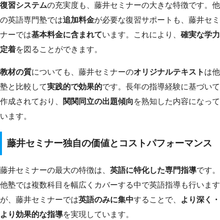
復習システム
の充実度も、藤井セミナーの大きな特徴です。他
の英語専門塾では
追加料金
が必要な復習サポートも、藤井セミ
ナーでは
基本料金に含まれて
います。これにより、
確実な学力
定着
を図ることができます。
教材の質
についても、藤井セミナーの
オリジナルテキスト
は他
塾と比較して
実践的で効果的
です。長年の指導経験に基づいて
作成されており、
関関同立の出題傾向
を熟知した内容になって
います。
藤井セミナー独自の価値とコストパフォーマンス
藤井セミナーの最大の特徴は、
英語に特化した専門指導
です。
他塾では複数科目を幅広くカバーする中で英語指導も行います
が、藤井セミナーでは
英語のみに集中
することで、
より深く・
より効果的な指導
を実現しています。