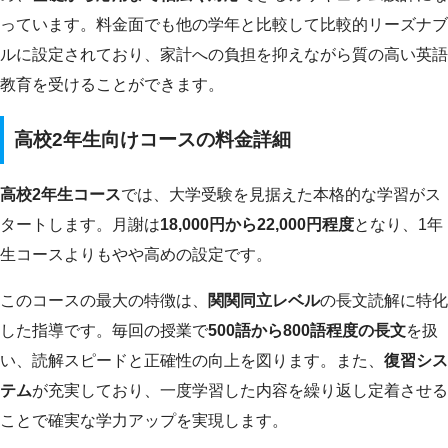
っています。料金面でも他の学年と比較して比較的リーズナブ
ルに設定されており、家計への負担を抑えながら質の高い英語
教育を受けることができます。
高校2年生向けコースの料金詳細
高校2年生コース
では、大学受験を見据えた本格的な学習がス
タートします。月謝は
18,000円から22,000円程度
となり、1年
生コースよりもやや高めの設定です。
このコースの最大の特徴は、
関関同立レベル
の長文読解に特化
した指導です。毎回の授業で
500語から800語程度の長文
を扱
い、読解スピードと正確性の向上を図ります。また、
復習シス
テム
が充実しており、一度学習した内容を繰り返し定着させる
ことで確実な学力アップを実現します。