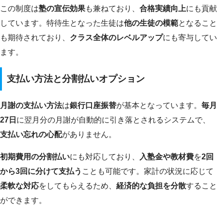
この制度は
塾の宣伝効果
も兼ねており、
合格実績向上
にも貢献
しています。特待生となった生徒は
他の生徒の模範
となること
も期待されており、
クラス全体のレベルアップ
にも寄与してい
ます。
支払い方法と分割払いオプション
月謝の支払い方法
は
銀行口座振替
が基本となっています。
毎月
27日
に翌月分の月謝が自動的に引き落とされるシステムで、
支払い忘れの心配
がありません。
初期費用の分割払い
にも対応しており、
入塾金や教材費
を
2回
から3回に分けて支払う
ことも可能です。家計の状況に応じて
柔軟な対応
をしてもらえるため、
経済的な負担を分散
すること
ができます。