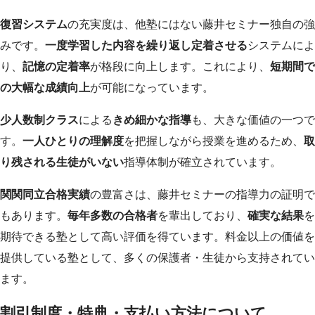
復習システム
の充実度は、他塾にはない藤井セミナー独自の強
みです。
一度学習した内容を繰り返し定着させる
システムによ
り、
記憶の定着率
が格段に向上します。これにより、
短期間で
の大幅な成績向上
が可能になっています。
少人数制クラス
による
きめ細かな指導
も、大きな価値の一つで
す。
一人ひとりの理解度
を把握しながら授業を進めるため、
取
り残される生徒がいない
指導体制が確立されています。
関関同立合格実績
の豊富さは、藤井セミナーの指導力の証明で
もあります。
毎年多数の合格者
を輩出しており、
確実な結果
を
期待できる塾として高い評価を得ています。料金以上の価値を
提供している塾として、多くの保護者・生徒から支持されてい
ます。
割引制度・特典・支払い方法について