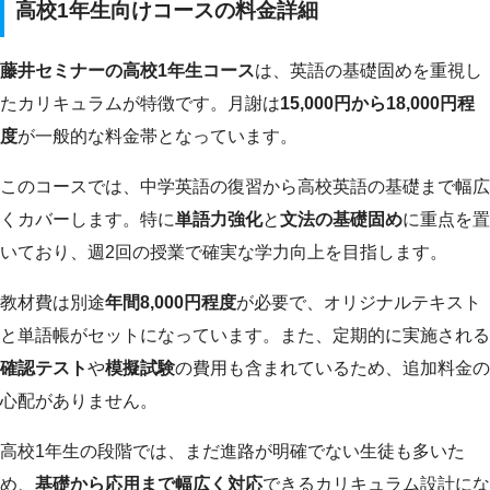
高校1年生向けコースの料金詳細
藤井セミナーの高校1年生コース
は、英語の基礎固めを重視し
たカリキュラムが特徴です。月謝は
15,000円から18,000円程
度
が一般的な料金帯となっています。
このコースでは、中学英語の復習から高校英語の基礎まで幅広
くカバーします。特に
単語力強化
と
文法の基礎固め
に重点を置
いており、週2回の授業で確実な学力向上を目指します。
教材費は別途
年間8,000円程度
が必要で、オリジナルテキスト
と単語帳がセットになっています。また、定期的に実施される
確認テスト
や
模擬試験
の費用も含まれているため、追加料金の
心配がありません。
高校1年生の段階では、まだ進路が明確でない生徒も多いた
め、
基礎から応用まで幅広く対応
できるカリキュラム設計にな