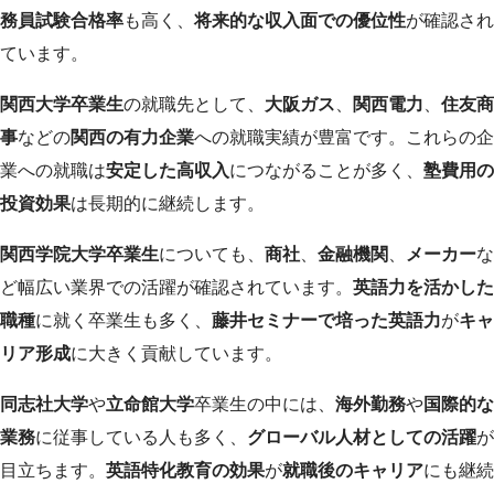
務員試験合格率
も高く、
将来的な収入面での優位性
が確認され
ています。
関西大学卒業生
の就職先として、
大阪ガス
、
関西電力
、
住友商
事
などの
関西の有力企業
への就職実績が豊富です。これらの企
業への就職は
安定した高収入
につながることが多く、
塾費用の
投資効果
は長期的に継続します。
関西学院大学卒業生
についても、
商社
、
金融機関
、
メーカー
な
ど幅広い業界での活躍が確認されています。
英語力を活かした
職種
に就く卒業生も多く、
藤井セミナーで培った英語力
が
キャ
リア形成
に大きく貢献しています。
同志社大学
や
立命館大学
卒業生の中には、
海外勤務
や
国際的な
業務
に従事している人も多く、
グローバル人材としての活躍
が
目立ちます。
英語特化教育の効果
が
就職後のキャリア
にも継続