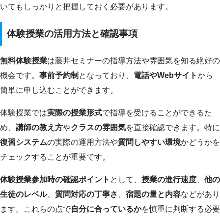
いてもしっかりと把握しておく必要があります。
体験授業の活用方法と確認事項
無料体験授業
は藤井セミナーの指導方法や雰囲気を知る絶好の
機会です。
事前予約制
となっており、
電話やWebサイト
から
簡単に申し込むことができます。
体験授業では
実際の授業形式
で指導を受けることができるた
め、
講師の教え方
や
クラスの雰囲気
を直接確認できます。特に
復習システム
の実際の運用方法や
質問しやすい環境
かどうかを
チェックすることが重要です。
体験授業参加時の確認ポイント
として、
授業の進行速度
、
他の
生徒のレベル
、
質問対応の丁寧さ
、
宿題の量と内容
などがあり
ます。これらの点で
自分に合っているか
を慎重に判断する必要