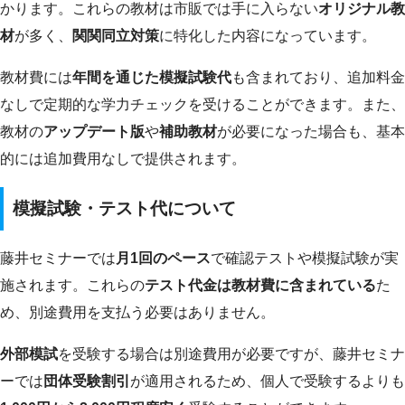
かります。これらの教材は市販では手に入らない
オリジナル教
材
が多く、
関関同立対策
に特化した内容になっています。
教材費には
年間を通じた模擬試験代
も含まれており、追加料金
なしで定期的な学力チェックを受けることができます。また、
教材の
アップデート版
や
補助教材
が必要になった場合も、基本
的には追加費用なしで提供されます。
模擬試験・テスト代について
藤井セミナーでは
月1回のペース
で確認テストや模擬試験が実
施されます。これらの
テスト代金は教材費に含まれている
た
め、別途費用を支払う必要はありません。
外部模試
を受験する場合は別途費用が必要ですが、藤井セミナ
ーでは
団体受験割引
が適用されるため、個人で受験するよりも