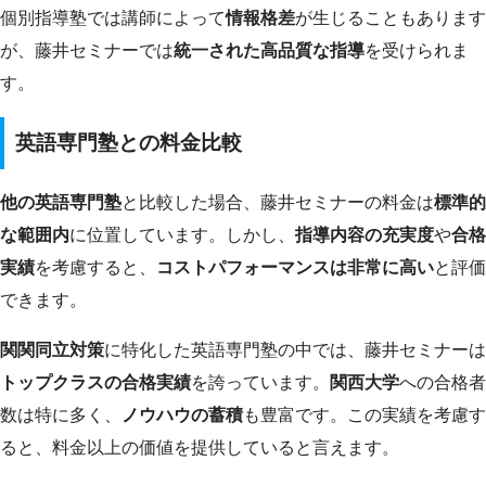
個別指導塾では講師によって
情報格差
が生じることもあります
が、藤井セミナーでは
統一された高品質な指導
を受けられま
す。
英語専門塾との料金比較
他の英語専門塾
と比較した場合、藤井セミナーの料金は
標準的
な範囲内
に位置しています。しかし、
指導内容の充実度
や
合格
実績
を考慮すると、
コストパフォーマンスは非常に高い
と評価
できます。
関関同立対策
に特化した英語専門塾の中では、藤井セミナーは
トップクラスの合格実績
を誇っています。
関西大学
への合格者
数は特に多く、
ノウハウの蓄積
も豊富です。この実績を考慮す
ると、料金以上の価値を提供していると言えます。