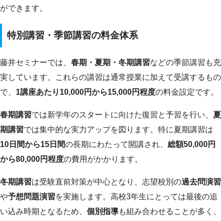
ができます。
特別講習・季節講習の料金体系
藤井セミナーでは、
春期・夏期・冬期講習
などの季節講習も充
実しています。これらの講習は通常授業に加えて受講するもの
で、
1講座あたり10,000円から15,000円程度
の料金設定です。
春期講習
では新学年のスタートに向けた復習と予習を行い、
夏
期講習
では集中的な実力アップを図ります。特に夏期講習は
10日間から15日間
の長期にわたって開講され、
総額50,000円
から80,000円程度
の費用がかかります。
冬期講習
は受験直前対策が中心となり、志望校別の
過去問演習
や
予想問題演習
を実施します。高校3年生にとっては最後の追
い込み時期となるため、
個別指導
も組み合わせることが多く、