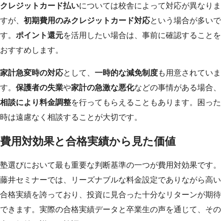
クレジットカード払い
については校舎によって対応が異なりま
すが、
初期費用のみクレジットカード対応
という場合が多いで
す。
ポイント還元
を活用したい場合は、事前に確認することを
おすすめします。
家計急変時の対応
として、
一時的な減免制度
も用意されていま
す。
保護者の失業
や
家計の急激な悪化
などの事情がある場合、
相談により料金調整
を行ってもらえることもあります。困った
時は遠慮なく相談することが大切です。
費用対効果と合格実績から見た価値
塾選びにおいて最も重要な判断基準の一つが費用対効果です。
藤井セミナーでは、リーズナブルな料金設定でありながら高い
合格実績を誇っており、投資に見合った十分なリターンが期待
できます。実際の合格実績データと卒業生の声を通じて、その