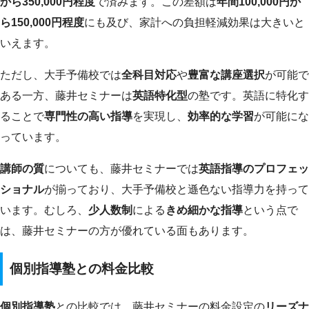
から350,000円程度
で済みます。この差額は
年間100,000円か
ら150,000円程度
にも及び、家計への負担軽減効果は大きいと
いえます。
ただし、大手予備校では
全科目対応
や
豊富な講座選択
が可能で
ある一方、藤井セミナーは
英語特化型
の塾です。英語に特化す
ることで
専門性の高い指導
を実現し、
効率的な学習
が可能にな
っています。
講師の質
についても、藤井セミナーでは
英語指導のプロフェッ
ショナル
が揃っており、大手予備校と遜色ない指導力を持って
います。むしろ、
少人数制
による
きめ細かな指導
という点で
は、藤井セミナーの方が優れている面もあります。
個別指導塾との料金比較
個別指導塾
との比較では、藤井セミナーの料金設定の
リーズナ