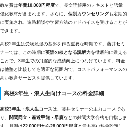
教材費は
年間10,000円程度
で、長文読解用のテキストと語彙
強化教材が含まれます。さらに、
個別カウンセリング
も定期的
に実施され、進路相談や学習方法のアドバイスを受けることが
できます。
高校2年生は受験勉強の基盤を作る重要な時期です。藤井セミ
ナーでは、この時期に
英語の核となる読解力
を徹底的に鍛える
ことで、3年生での飛躍的な成績向上につなげています。料金
は他塾と比較しても適正な範囲内で、コストパフォーマンスの
高い教育サービスを提供しています。
高校3年生・浪人生向けコースの料金詳細
高校3年生・浪人生コース
は、藤井セミナーの主力コースであ
り、
関関同立・産近甲龍・早慶
などの難関大学合格を目指しま
す。月謝は
22,000円から28,000円程度
と最も高い料金設定に