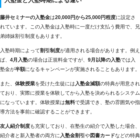
入塾金と入塾時期による違い
藤井セミナーの入塾金
は
20,000円から25,000円程度
に設定さ
れています。この入塾金は入塾時に一度だけ支払う費用で、兄
弟姉妹割引制度もあります。
入塾時期によって
割引制度
が適用される場合があります。例え
ば、
4月入塾
の場合は正規料金ですが、
9月以降の入塾
では入
塾金が
半額
になるキャンペーンが実施されることもあります。
また、
体験授業
を受けた生徒には
入塾金減額
の特典が用意され
ており、実際に授業を体験してから入塾を決められるシステム
になっています。体験授業は
無料
で受講でき、塾の雰囲気や指
導方法を事前に確認することができます。
友人紹介制度
も充実しており、在塾生の紹介で入塾した場合、
紹介者と新入塾者の両方に
入塾金割引
や
図書カード
などの特典