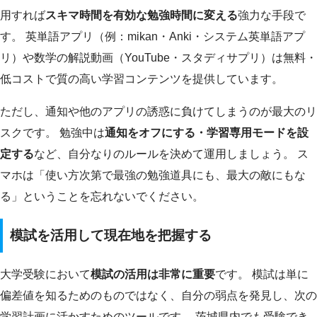
用すれば
スキマ時間を有効な勉強時間に変える
強力な手段で
す。 英単語アプリ（例：mikan・Anki・システム英単語アプ
リ）や数学の解説動画（YouTube・スタディサプリ）は無料・
低コストで質の高い学習コンテンツを提供しています。
ただし、通知や他のアプリの誘惑に負けてしまうのが最大のリ
スクです。 勉強中は
通知をオフにする・学習専用モードを設
定する
など、自分なりのルールを決めて運用しましょう。 ス
マホは「使い方次第で最強の勉強道具にも、最大の敵にもな
る」ということを忘れないでください。
模試を活用して現在地を把握する
大学受験において
模試の活用は非常に重要
です。 模試は単に
偏差値を知るためのものではなく、自分の弱点を発見し、次の
学習計画に活かすためのツールです。 茨城県内でも受験でき