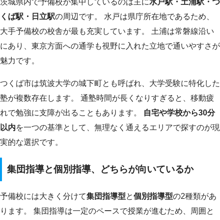
茨城県内で予備校が集中しているのは主に
水戸駅・土浦駅・つ
くば駅・日立駅
の周辺です。 水戸は県庁所在地であるため、
大手予備校の校舎が最も充実しています。 土浦は常磐線沿い
にあり、東京方面への通学も視野に入れた立地で通いやすさが
魅力です。
つくば市は筑波大学の城下町とも呼ばれ、大学受験に特化した
塾が複数存在します。 通塾時間が長くなりすぎると、移動疲
れで勉強に支障が出ることもあります。
自宅や学校から30分
以内
を一つの基準として、無理なく通えるエリアで探すのが現
実的な選択です。
集団指導と個別指導、どちらが向いているか
予備校には大きく分けて
集団指導型
と
個別指導型
の2種類があ
ります。 集団指導は一定のペースで授業が進むため、周囲と