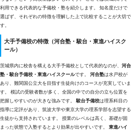
利用できる代表的な予備校・塾を紹介します。 知名度だけで
選ばず、それぞれの特徴を理解した上で比較することが大切で
す。
大手予備校の特徴（河合塾・駿台・東進ハイスク
ール）
茨城県内に校舎を構える大手予備校として代表的なのが、
河合
塾・駿台予備校・東進ハイスクール
です。
河合塾
は水戸校が
あり、難関国公立大を目指す生徒向けのコースが充実していま
す。 模試の受験者数が多く、全国の中での自分の立ち位置を
把握しやすいのが大きな強みです。
駿台予備校
は理系科目の
指導に定評があり、筑波大学や東京大学の理系学部を志望する
生徒から支持されています。 授業のレベルは高く、基礎が固
まった状態で入塾するとより効果が出やすいです。
東進ハイ