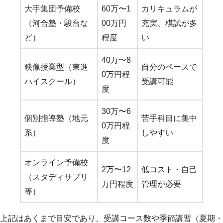
大手集団予備校
60万〜1
カリキュラムが
（河合塾・駿台な
00万円
充実、模試が多
ど）
程度
い
40万〜8
映像授業型（東進
自分のペースで
0万円程
ハイスクール）
受講可能
度
30万〜6
個別指導塾（地元
苦手科目に集中
0万円程
系）
しやすい
度
オンライン予備校
2万〜12
低コスト・自己
（スタディサプリ
万円程度
管理が必要
等）
上記はあくまで目安であり、受講コース数や季節講習（夏期・