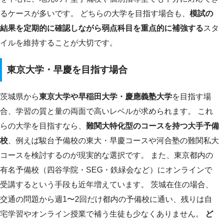
るケースが多いです。 どちらの大学を目指す場合も、
模試の
結果を定期的に確認しながら弱点科目を重点的に補強する
スタ
イルを維持することが大切です。
東京大学・早慶を目指す場合
茨城県から
東京大学や早稲田大学・慶應義塾大学
を目指す場
合、学習の質と量の両面で高いレベルが求められます。 これ
らの大学を目指すなら、
難関大特化型のコースを持つ大手予備
校
、例えば駿台予備校の東大・早慶コースや河合塾の難関私大
コースを検討するのが現実的な選択です。 また、東京都内の
有名予備校（四谷学院・SEG・鉄緑会など）にオンラインで
受講するという手段も近年増えています。 茨城在住の場合、
交通の問題から週1〜2回だけ都内の予備校に通い、残りは自
宅学習やオンライン授業で補う生徒も少なくありません。
ど