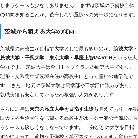
しまうケースも少なくありません。 まずは茨城の予備校全体
の傾向を知ることが、後悔しない選択への第一歩になります。
茨城から狙える大学の傾向
茨城県の高校生が目指す大学として最も多いのが、
筑波大学・
茨城大学・千葉大学・東京大学・早慶上智MARCH
といった大
学群です。 筑波大学は全国トップクラスの研究大学であり、
理系・文系問わず茨城在住の高校生にとって憧れの進学先で
す。 また、地元の茨城大学は農学部や工学部に強みがあり、
就職実績も安定しているため根強い人気があります。
さらに近年は
東京の私立大学を目指す生徒
も増えており、早稲
田大学や明治大学を志望する高校生が水戸や土浦の予備校に通
うケースも珍しくなくなっています。 自分がどの大学を目指
すかによって、適切な予備校・学習スタイルが大きく変わって