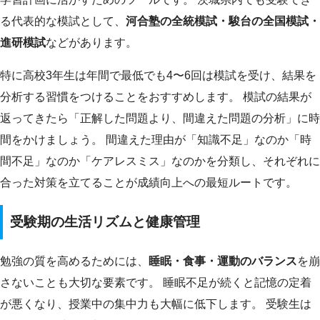
る代表的な模試として、
河合塾の全統模試・駿台の全国模試・
進研模試
などがあります。
特に高校3年生は年間で最低でも4〜6回は模試を受け、結果を
分析する習慣をつけることをおすすめします。 模試の結果が
返ってきたら「正解した問題より、間違えた問題の分析」に時
間をかけましょう。 間違えた理由が「知識不足」なのか「時
間不足」なのか「ケアレスミス」なのかを分類し、それぞれに
合った対策を立てることが成績向上への最短ルートです。
受験期の生活リズムと健康管理
勉強の質を高めるためには、
睡眠・食事・運動のバランス
を崩
さないことも大切な要素です。 睡眠不足が続くと記憶の定着
が悪くなり、授業中の集中力も大幅に低下します。 受験生は