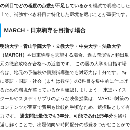
の科目でどの程度の点数が不足しているか
を模試で明確にした
上で、補強すべき科目に特化した環境を選ぶことが重要です。
MARCH・日東駒専を目指す場合
明治大学・青山学院大学・立教大学・中央大学・法政大学
（MARCH）
や日東駒専を志望する場合、過去問演習と頻出単
元の徹底攻略が合格への近道です。 この層の大学を目指す場
合は、地元の予備校や個別指導塾でも対応力は十分です。 特
に英語・国語・社会（または数学）の3科目を集中的に仕上げ
るための環境が整っているかを確認しましょう。 東進ハイス
クールやスタディサプリのような映像授業は、MARCH対策の
コンテンツが豊富で費用も比較的手頃なため、選択肢として有
力です。
過去問は最低でも3年分、可能であれば5年分
を繰り
返し解くことで、出題傾向や時間配分の感覚をつかむことがで