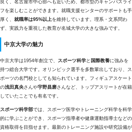
良く、名古屋市中心部へも近いため、都市型のキャンパスライ
フを楽しむことができます。就職支援センターのサポートも手
厚く、
就職率は95%以上
を維持しています。理系・文系問わ
ず、実践力を重視した教育が名城大学の大きな強みです。
中京大学の魅力
中京大学は1954年創立で、
スポーツ科学
と
国際教養
に強みを
持つ総合大学です。オリンピック選手を多数輩出しており、ス
ポーツの名門校としても知られています。フィギュアスケート
の
浅田真央
さんや
宇野昌磨
さんなど、トップアスリートが在籍
していたことでも有名です。
スポーツ科学部
では、スポーツ医学やトレーニング科学を科学
的に学ぶことができ、スポーツ指導者や健康運動指導士などの
資格取得を目指せます。最新のトレーニング施設や研究設備が