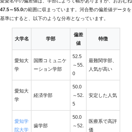
愛愛名中の偏差値は、学部によって幅がありますが、おおむね
47.5～55.0
の範囲に収まっています。河合塾の偏差値データを
基準にすると、以下のような分布となっています。
偏差
大学名
学部
特徴
値
52.5
愛知大
国際コミュニケ
最難関学部、
～55.
学
ーション学部
人気が高い
0
50.0
愛知大
経済学部
～52.
安定した人気
学
5
50.0
愛知学
医療系で高評
歯学部
～52.
院大学
価