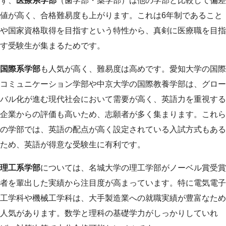
ず、
医療系学部
（歯学部・薬学部）は他の学部と比較して偏差
値が高く、合格難易度も上がります。これは6年制であること
や国家資格取得を目指すという特性から、真剣に医療職を目指
す受験生が集まるためです。
国際系学部
も人気が高く、難易度は高めです。愛知大学の国際
コミュニケーション学部や中京大学の国際教養学部は、グロー
バル化が進む現代社会において需要が高く、英語力を重視する
企業からの評価も高いため、志願者が多く集まります。これら
の学部では、英語の配点が高く設定されている入試方式もある
ため、英語が得意な受験生に有利です。
理工系学部
については、名城大学の理工学部がノーベル賞受賞
者を輩出した実績から注目度が高まっています。特に電気電子
工学科や機械工学科は、大手製造業への就職実績が豊富なため
人気があります。数学と理科の基礎学力がしっかりしていれ