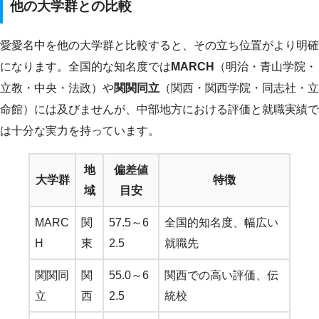
他の大学群との比較
愛愛名中を他の大学群と比較すると、その立ち位置がより明確
になります。全国的な知名度では
MARCH
（明治・青山学院・
立教・中央・法政）や
関関同立
（関西・関西学院・同志社・立
命館）には及びませんが、中部地方における評価と就職実績で
は十分な実力を持っています。
地
偏差値
大学群
特徴
域
目安
MARC
関
57.5～6
全国的知名度、幅広い
H
東
2.5
就職先
関関同
関
55.0～6
関西での高い評価、伝
立
西
2.5
統校