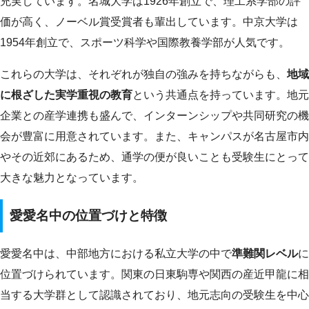
充実しています。名城大学は1926年創立で、理工系学部の評
価が高く、ノーベル賞受賞者も輩出しています。中京大学は
1954年創立で、スポーツ科学や国際教養学部が人気です。
これらの大学は、それぞれが独自の強みを持ちながらも、
地域
に根ざした実学重視の教育
という共通点を持っています。地元
企業との産学連携も盛んで、インターンシップや共同研究の機
会が豊富に用意されています。また、キャンパスが名古屋市内
やその近郊にあるため、通学の便が良いことも受験生にとって
大きな魅力となっています。
愛愛名中の位置づけと特徴
愛愛名中は、中部地方における私立大学の中で
準難関レベル
に
位置づけられています。関東の日東駒専や関西の産近甲龍に相
当する大学群として認識されており、地元志向の受験生を中心