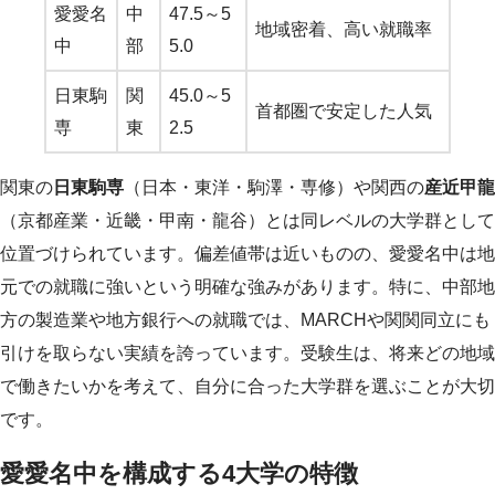
愛愛名
中
47.5～5
地域密着、高い就職率
中
部
5.0
日東駒
関
45.0～5
首都圏で安定した人気
専
東
2.5
関東の
日東駒専
（日本・東洋・駒澤・専修）や関西の
産近甲龍
（京都産業・近畿・甲南・龍谷）とは同レベルの大学群として
位置づけられています。偏差値帯は近いものの、愛愛名中は地
元での就職に強いという明確な強みがあります。特に、中部地
方の製造業や地方銀行への就職では、MARCHや関関同立にも
引けを取らない実績を誇っています。受験生は、将来どの地域
で働きたいかを考えて、自分に合った大学群を選ぶことが大切
です。
愛愛名中を構成する4大学の特徴