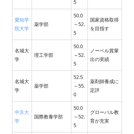
5
50.0
愛知学
国家資格取得
薬学部
～52.
院大学
を目指す
5
50.0
名城大
ノーベル賞輩
理工学部
～52.
学
出の実績
5
52.5
名城大
薬剤師養成に
薬学部
～55.
学
定評
0
50.0
中京大
グローバル教
国際教養学部
～52.
学
育が充実
5