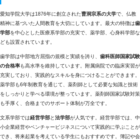
愛知学院大学は1876年に創立された
曹洞宗系の大学
で、仏教
精神に基づいた人間教育を大切にしています。最大の特徴は
歯
学部
を中心とした医療系学部の充実で、薬学部、心身科学部な
ども設置されています。
歯学部は中部地方屈指の規模と実績を誇り、
歯科医師国家試験
の合格率
も高水準を維持しています。附属病院での臨床実習が
充実しており、実践的なスキルを身につけることができます。
薬学部も6年制教育を通じて、薬剤師として必要な知識と技術
をしっかりと学べる環境が整っています。薬剤師国家試験対策
も手厚く、合格までのサポート体制が万全です。
文系学部では
経営学部
と
法学部
が人気です。経営学部では、中
小企業経営やベンチャービジネスについて実践的に学ぶことが
でき、将来起業を考えている学生にもおすすめです。簿記や会