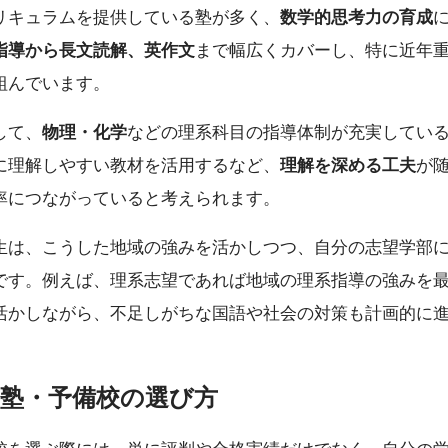
リキュラムを提供している塾が多く、
数学的思考力の育成
指導から長文読解、英作文
まで幅広くカバーし、特に近年重
組んでいます。
して、
物理・化学
などの理系科目の指導体制が充実してい
に理解しやすい教材を活用するなど、
理解を深める工夫
が
率につながっていると考えられます。
生は、こうした地域の強みを活かしつつ、自分の志望学部
です。例えば、理系志望であれば地域の理系指導の強みを
活かしながら、不足しがちな国語や社会の対策も計画的に
塾・予備校の選び方