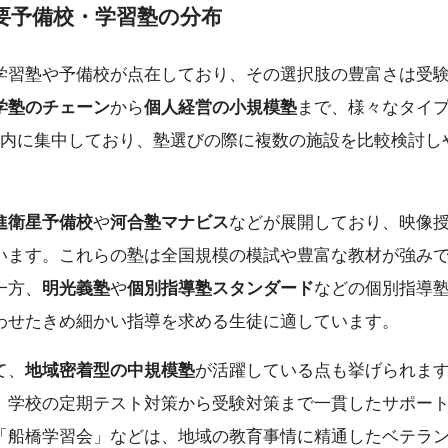
要予備校・学習塾の分布
学習塾や予備校が点在しており、その選択肢の豊富さは受
学塾のチェーン
から
個人経営の小規模塾
まで、様々なタイ
圏内に集中しており、塾選びの際に複数の施設を比較検討し
進衛星予備校
や
河合塾マナビス
などが展開しており、映像
います。これらの塾は全国規模の模試や豊富な教材が強み
一方、
明光義塾
や
個別指導塾スタンダード
などの個別指導
わせたきめ細かい指導を求める生徒に適しています。
て、
地域密着型の中規模塾
が活躍している点も挙げられま
、学校の定期テスト対策から受験対策まで一貫したサポー
「船橋学習会」などは、地域の教育事情に精通したベテラ