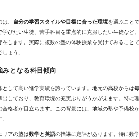
のは、
自分の学習スタイルや目標に合った環境
を選ぶこと
で学びたい生徒、苦手科目を重点的に克服したい生徒など
存在します。実際に複数の塾の体験授業を受けてみること
でしょう。
強みとなる科目傾向
体として高い進学実績を誇っています。地元の高校からは
輩出しており、教育環境の充実ぶりがうかがえます。特に
の合格者が目立ちます。この背景には、地域の塾や予備校
す。
エリアの塾は
数学と英語
の指導に定評があります。特に数