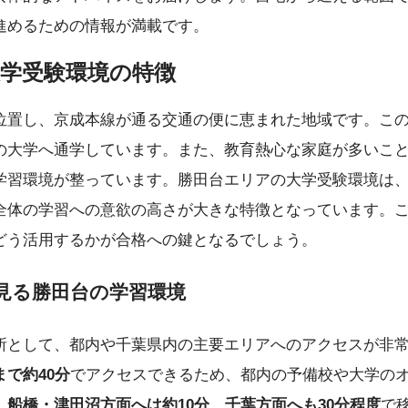
進めるための情報が満載です。
学受験環境の特徴
位置し、京成本線が通る交通の便に恵まれた地域です。こ
の大学へ通学しています。また、教育熱心な家庭が多いこ
学習環境が整っています。勝田台エリアの大学受験環境は
全体の学習への意欲の高さが大きな特徴となっています。
どう活用するかが合格への鍵となるでしょう。
見る勝田台の学習環境
所として、都内や千葉県内の主要エリアへのアクセスが非
で約40分
でアクセスできるため、都内の予備校や大学の
、
船橋・津田沼方面へは約10分
、
千葉方面へも30分程度
で